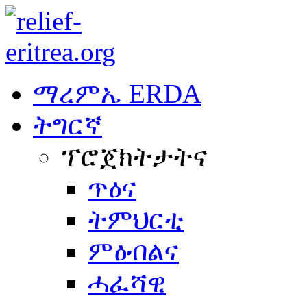
ማረምኤ ERDA
ትግርኛ
ፕሮጀክትታትና
ጥዕና
ትምህርቲ
ምዕብልና
ሓፈሻዊ