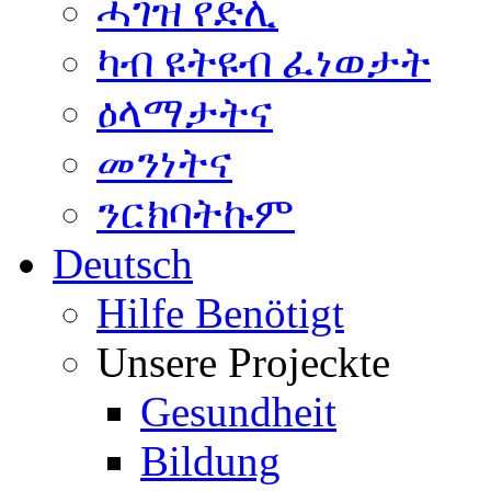
ሓገዝ የድሊ
ካብ ዩትዩብ ፈነወታት
ዕላማታትና
መንነትና
ንርክባትኩም
Deutsch
Hilfe Benötigt
Unsere Projeckte
Gesundheit
Bildung