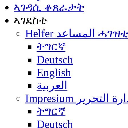
ኣገዳሲ ቆጸራታት
ኣገደስቲ
Helfer المساعد ሓገዝ
ትግርኛ
Deutsch
English
العربية
Impresium رة التحرير
ትግርኛ
Deutsch