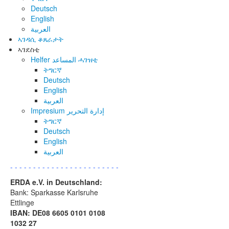
Deutsch
English
العربية
ኣገዳሲ ቆጸራታት
ኣገደስቲ
Helfer المساعد ሓገዝቲ
ትግርኛ
Deutsch
English
العربية
Impresium إدارة التحرير
ትግርኛ
Deutsch
English
العربية
- - - - - - - - - - - - - - - - - - - - - - - -
ERDA e.V. in Deutschland:
Bank: Sparkasse Karlsruhe
Ettlinge
IBAN: DE08 6605 0101 0108
1032 27