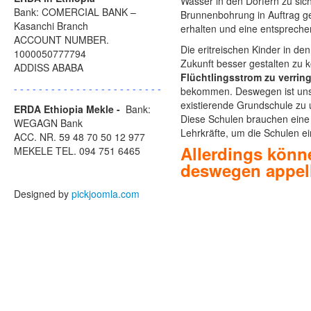
Wasser in den Dörfern zu sic
Bank: COMERCIAL BANK –
Brunnenbohrung in Auftrag ge
Kasanchi Branch
erhalten und eine entsprechen
ACCOUNT NUMBER.
Die eritreischen Kinder in de
1000050777794
Zukunft besser gestalten zu
ADDISS ABABA
Flüchtlingsstrom zu verrin
- - - - - - - - - - - - - - - - - - - - - - - -
bekommen. Deswegen ist unser
existierende Grundschule zu u
ERDA Ethiopia Mekle -
Bank:
Diese Schulen brauchen eine
WEGAGN Bank
Lehrkräfte, um die Schulen e
ACC. NR. 59 48 70 50 12 977
Allerdings könne
MEKELE TEL. 094 751 6465
deswegen appelli
Designed by
pickjoomla.com