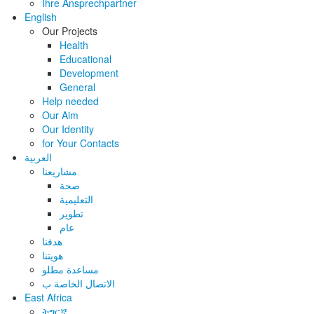
Ihre Ansprechpartner
English
Our Projects
Health
Educational
Development
General
Help needed
Our Aim
Our Identity
for Your Contacts
العربية
مشاريعنا
صحة
التعليمية
تطوير
عام
هدفنا
هويتنا
مساعدة مطلو
الاتصال الخاصة ب
East Africa
ትግርኛ