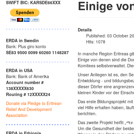
Einige vo
SWIFT BIC: KARSDE66XXX
- - - - - - - - - - - - - - - - - - - - - - - -
Details
Published: 03 October 2
ERDA in Swedin
Hits: 1078
Bank: Plus giro konto
SE83 9500 0099 60260 1148287
In manche Region Eritreas gibt
Einige von denen sind die Do
- - - - - - - - - - - - - - - - - - - - - - - -
Komitees selbstverwaltet. Di
ERDA in USA
Unser Anliegen ist es, den Se
Bank: Bank of Amerika
Entwicklung - und bildungsbe
Account number #
dieser Dörfer eine angrenze
138XXXXX630
kleinen Kinder vor der Einsc
Routing # 12XXXXX24
Das erste Bildungsprojekt mi
Donate via Pledge to Eritrean
viel Hilfe erhalten haben, lä
Relief And Development
berichten.
Association
Das zweite Projekt heißt „ማ
- - - - - - - - - - - - - - - - - - - - - - - -
Um die Gesundheit der beiden
ERDA in Ethiopia