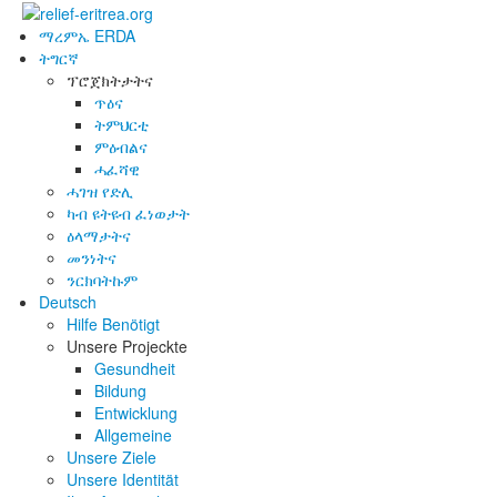
ማረምኤ ERDA
ትግርኛ
ፕሮጀክትታትና
ጥዕና
ትምህርቲ
ምዕብልና
ሓፈሻዊ
ሓገዝ የድሊ
ካብ ዩትዩብ ፈነወታት
ዕላማታትና
መንነትና
ንርክባትኩም
Deutsch
Hilfe Benötigt
Unsere Projeckte
Gesundheit
Bildung
Entwicklung
Allgemeine
Unsere Ziele
Unsere Identität